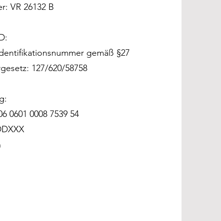
r: VR 26132 B
D:
Identifikationsnummer gemäß §27
gesetz: 127/620/58758
g:
6 0601 0008 7539 54
DDXXX
n