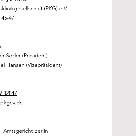
klinikgesellschaft (PKG) e.V.
 45-47
h:
er Söder (Präsident)
el Hansen (Vizepräsident)
9 32847
pkgev.de
:
: Amtsgericht Berlin